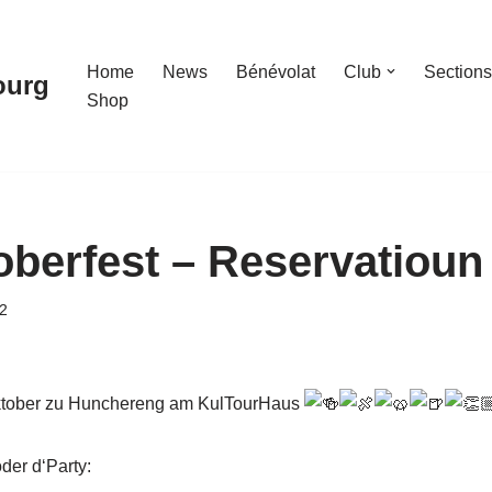
Home
News
Bénévolat
Club
Sections
ourg
Shop
berfest – Reservatioun
2
Oktober zu Hunchereng am KulTourHaus
oder d‘Party: