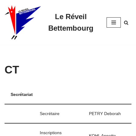
Le Réveil
Skip
to
Bettembourg
content
CT
Secrétariat
Secrétaire
PETRY Deborah
Inscriptions
KOHL Annette