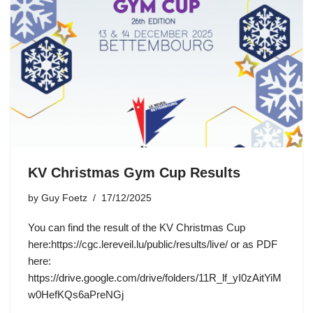
KV Christmas Gym Cup Results
by
Guy Foetz
17/12/2025
You can find the result of the KV Christmas Cup
here:https://cgc.lereveil.lu/public/results/live/ or as PDF
here:
https://drive.google.com/drive/folders/11R_lf_yI0zAitYiM
w0HefKQs6aPreNGj