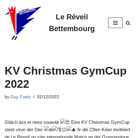
Le Réveil
Skip
to
Bettembourg
content
KV Christmas GymCup
2022
by
Guy Foetz
02/12/2022
Gläich ass et nees souwäit
Eise KV Christmas GymCup
steet virun der Dier
fir déi 23ten Kéier invitéiert
de Le Réveil op säin internationale Match an der Gymnastique