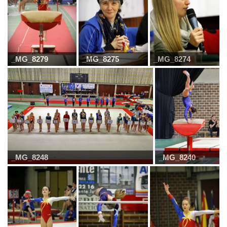
_MG_8279
_MG_8275
_MG_8274
_MG_8248
_MG_8240