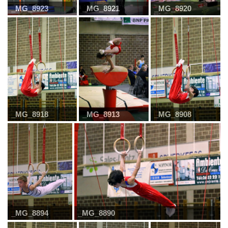
_MG_8923
_MG_8921
_MG_8920
_MG_8918
_MG_8913
_MG_8908
_MG_8894
_MG_8890