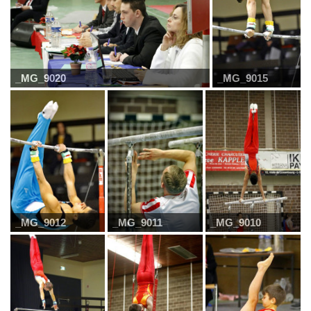
_MG_9020
_MG_9015
_MG_9012
_MG_9011
_MG_9010