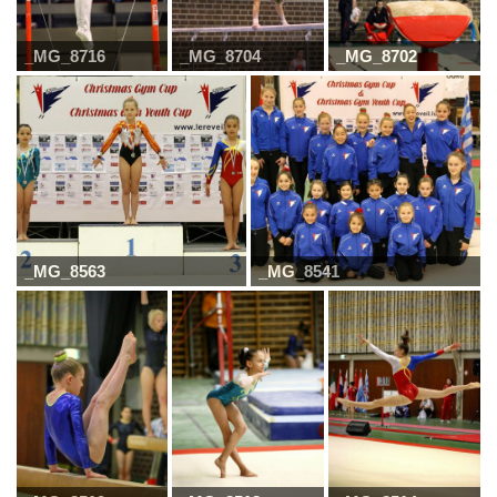
_MG_8716
_MG_8704
_MG_8702
_MG_8563
_MG_8541