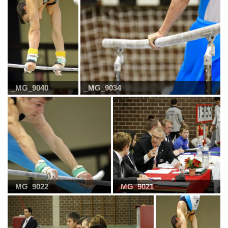
_MG_9040
_MG_9034
_MG_9022
_MG_9021