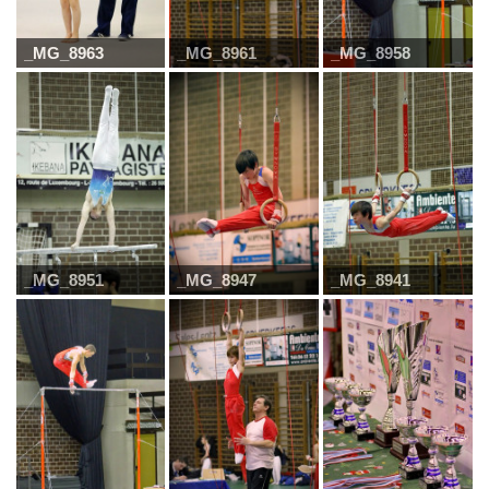
_MG_8963
_MG_8961
_MG_8958
_MG_8951
_MG_8947
_MG_8941