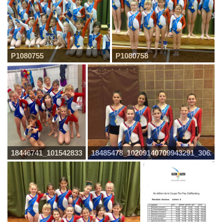
P1080755
P1080758
18446741_10154283312996895_4162017028746055988_n
18485478_10209140709943291_30623