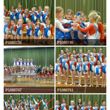
P1080736
P1080745
P1080747
P1080751