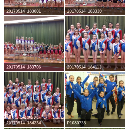
20170514_183001
20170514_183330
20170514_183706
20170514_184113
20170514_184234
P1080733