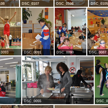
108
DSC_0107
DSC_0106
DSC_0105
0093
DSC_0091
DSC_0090
DSC_0087
DSC_0055
DSC_0