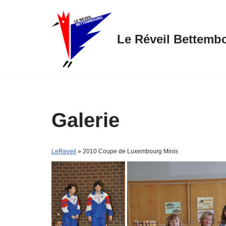
Skip
Le Réveil Bettemb
to
content
Galerie
LeReveil
» 2010 Coupe de Luxembourg Minis