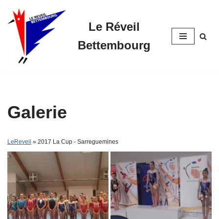
Le Réveil
Skip
to
Bettembourg
content
Galerie
LeReveil
» 2017 La Cup - Sarreguemines