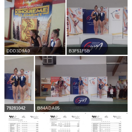
DDD3D9A0
B3F51F5B
79281042
B84ADA05