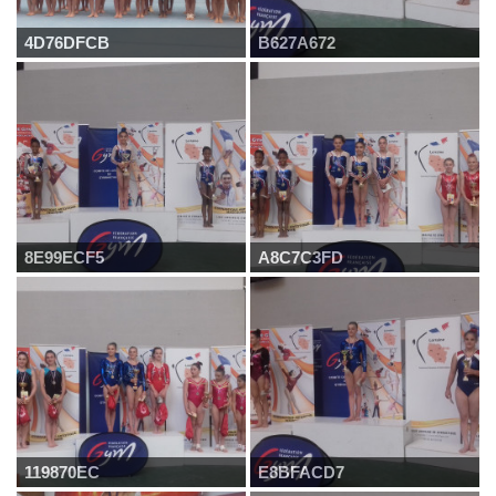
4D76DFCB
B627A672
8E99ECF5
A8C7C3FD
119870EC
E8BFACD7