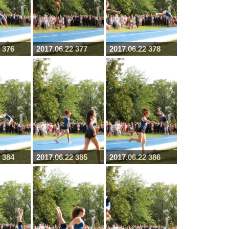
 376
2017.06.22 377
2017.06.22 378
 384
2017.06.22 385
2017.06.22 386