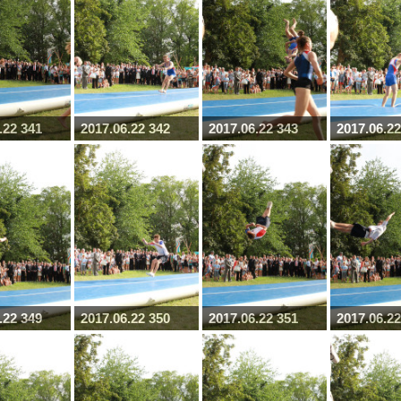
.22 341
2017.06.22 342
2017.06.22 343
2017.06.22
.22 349
2017.06.22 350
2017.06.22 351
2017.06.22