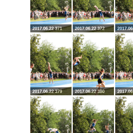
2017.06.22 371
2017.06.22 372
2017.06
2017.06.22 379
2017.06.22 380
2017.06