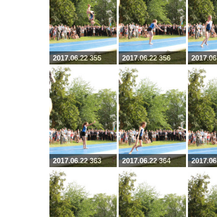
2017.06.22 355
2017.06.22 356
2017.06
2017.06.22 363
2017.06.22 364
2017.06