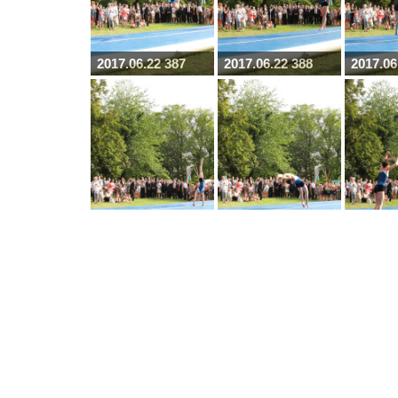
2017.06.22 387
2017.06.22 388
2017.06
2017.06.22 395
2017.06.22 396
2017.06