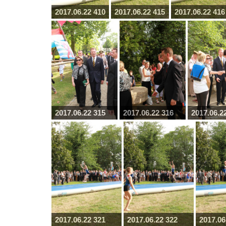
2017.06.22 410
2017.06.22 415
2017.06.22 416
2017.06.22 315
2017.06.22 316
2017.06.2
2017.06.22 321
2017.06.22 322
2017.06