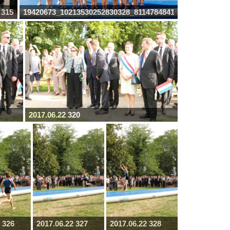
 315
19420673_10213530252830328_8114784841894950954_n
2017.06.22 320
 326
2017.06.22 327
2017.06.22 328