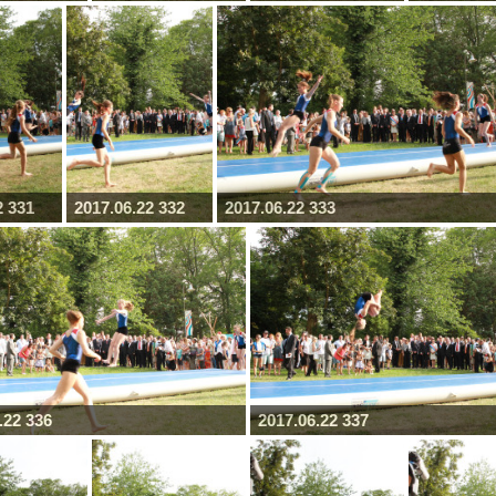
2 331
2017.06.22 332
2017.06.22 333
.22 336
2017.06.22 337