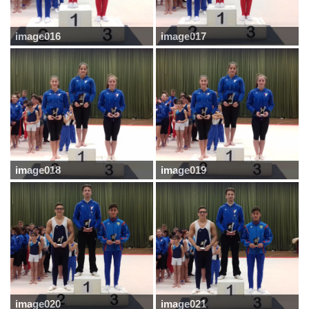
image016
image017
image018
image019
image020
image021