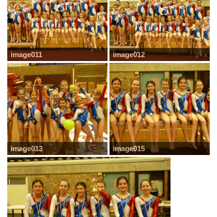
image011
image012
image013
image015