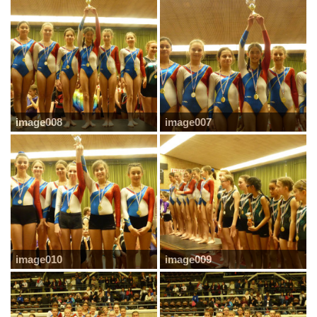
image008
image007
image010
image009