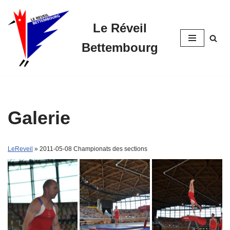
Le Réveil
Skip
to
Bettembourg
content
Galerie
LeReveil
» 2011-05-08 Championats des sections