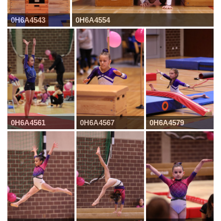
0H6A4543
0H6A4554
0H6A4561
0H6A4567
0H6A4579