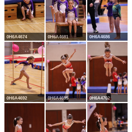
0H6A4674
0H6A4681
0H6A4686
0H6A4692
0H6A4695
0H6A4702