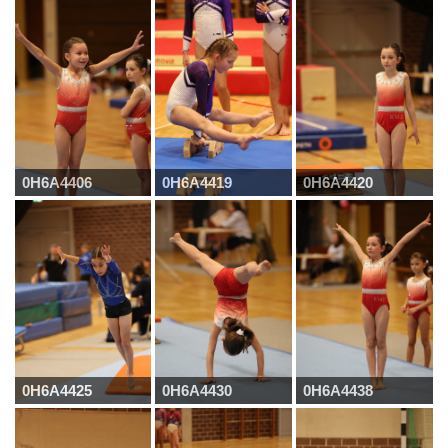
0H6A4406
0H6A4419
0H6A4420
0H6A4425
0H6A4430
0H6A4438