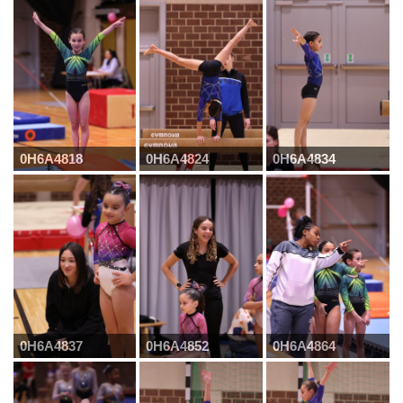
0H6A4818
0H6A4824
0H6A4834
0H6A4837
0H6A4852
0H6A4864