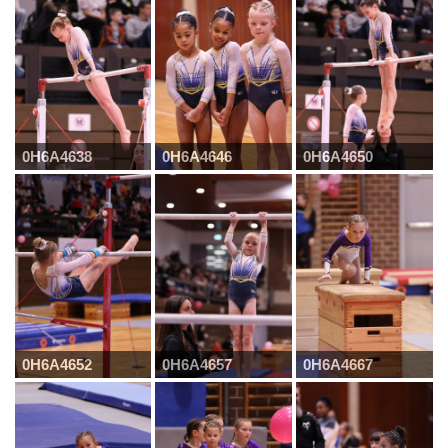
0H6A4638
0H6A4646
0H6A4650
0H6A4652
0H6A4657
0H6A4667