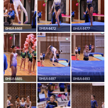
0H6A4468
0H6A4472
0H6A4477
0H6A4485
0H6A4497
0H6A4493