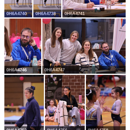
0H6A4740
0H6A4738
0H6A4741
0H6A4746
0H6A4747