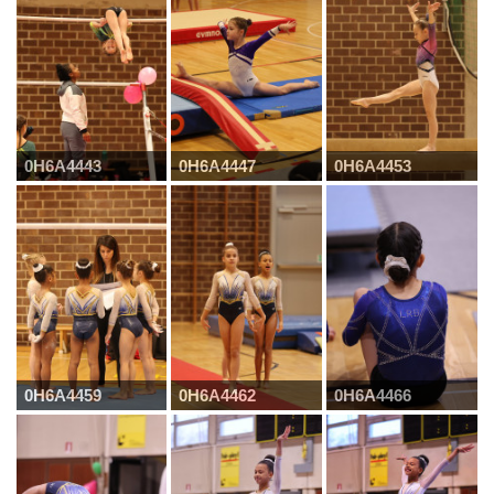
0H6A4443
0H6A4447
0H6A4453
0H6A4459
0H6A4462
0H6A4466