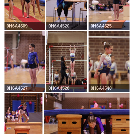
0H6A4509
0H6A4520
0H6A4525
0H6A4527
0H6A4528
0H6A4540