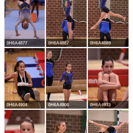
0H6A4877
0H6A4887
0H6A4889
0H6A4904
0H6A4906
0H6A4913