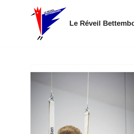
Skip
Le Réveil Bettemb
to
content